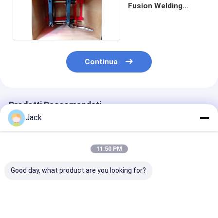
Fusion Welding
Machine OEM Design
Continua
Prodotti Raccomandati
Jack
11:50 PM
Good day, what product are you looking for?
L'HDPE di dimensione
Saldatore a 2 pollici
Certificato m
di 800MM convoglia
Machine Low Noise
di iso della m
la macchina
di estremità del tubo
della saldatur