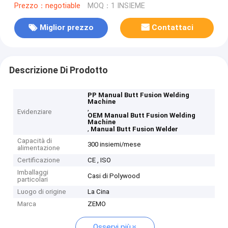
Prezzo：negotiable
MOQ：1 INSIEME
Miglior prezzo
Contattaci
Descrizione Di Prodotto
PP Manual Butt Fusion Welding
Machine
,
Evidenziare
OEM Manual Butt Fusion Welding
Machine
,
Manual Butt Fusion Welder
Capacità di
300 insiemi/mese
alimentazione
Certificazione
CE , ISO
Imballaggi
Casi di Polywood
particolari
Luogo di origine
La Cina
Marca
ZEMO
Osservi più