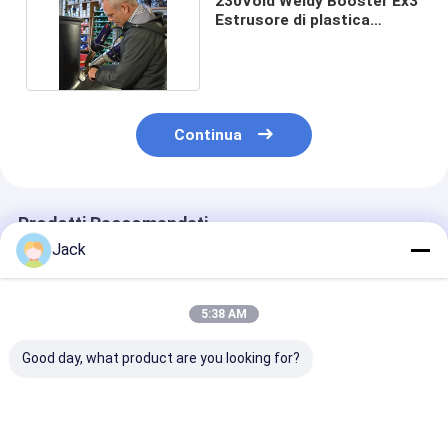
230Vold Weldy Booster Ex3
Estrusore di plastica
portatile 3000w
Continua
Prodotti Raccomandati
Jack
5:38 AM
Good day, what product are you looking for?
Mini Weldy Booster
Hdpe Weldy Booster
ISO Weldy Boo
Ex3 Pistola di
Ex3 Macchina di
Ex3 Pistola di